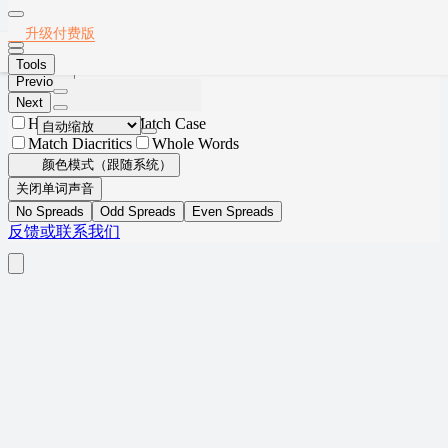
Thumbnails
Document Outline
Attachments
Layers
2018年6月英语四级真题(第2套)
升级付费版
Current Outline Item
Tools
Previous
Next
Highlight All
Match Case
Match Diacritics
Whole Words
颜色模式（跟随系统）
关闭单词声音
No Spreads
Odd Spreads
Even Spreads
反馈或联系我们