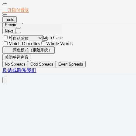
Thumbnails
Document Outline
Attachments
Layers
2016年12月英语六级真题(第2套)
升级付费版
Current Outline Item
安装App
Tools
Previous
Next
Highlight All
Match Case
Match Diacritics
Whole Words
颜色模式（跟随系统）
关闭单词声音
No Spreads
Odd Spreads
Even Spreads
反馈或联系我们