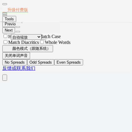
Thumbnails
Document Outline
Attachments
Layers
2019年12月英语六级真题(第1套)
升级付费版
Current Outline Item
Tools
Previous
Next
Highlight All
Match Case
Match Diacritics
Whole Words
颜色模式（跟随系统）
关闭单词声音
No Spreads
Odd Spreads
Even Spreads
反馈或联系我们