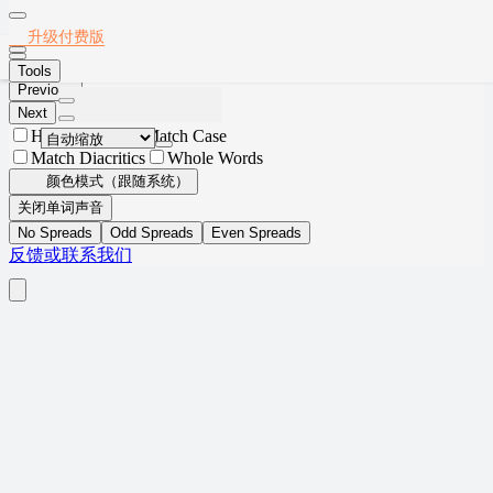
Thumbnails
Document Outline
Attachments
Layers
2020年12月英语六级真题(第2套)
升级付费版
Current Outline Item
Tools
Previous
Next
Highlight All
Match Case
Match Diacritics
Whole Words
颜色模式（跟随系统）
关闭单词声音
No Spreads
Odd Spreads
Even Spreads
反馈或联系我们