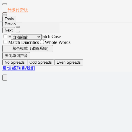
Thumbnails
Document Outline
Attachments
Layers
2020年12月英语六级真题(第3套)
升级付费版
Current Outline Item
安装App
Tools
Previous
Next
Highlight All
Match Case
Match Diacritics
Whole Words
颜色模式（跟随系统）
关闭单词声音
No Spreads
Odd Spreads
Even Spreads
反馈或联系我们