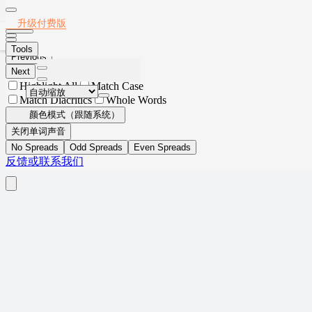
Thumbnails
Document Outline
Attachments
Layers
2022年12月英语六级真题(第3套)
升级付费版
Current Outline Item
Tools
Previous
Next
Highlight All
Match Case
Match Diacritics
Whole Words
颜色模式（跟随系统）
关闭单词声音
No Spreads
Odd Spreads
Even Spreads
反馈或联系我们