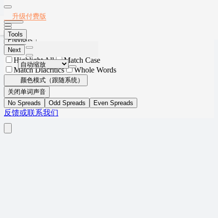
Thumbnails
Document Outline
Attachments
Layers
2024年12月英语六级真题(第1套)
升级付费版
Current Outline Item
Tools
Previous
Next
Highlight All
Match Case
Match Diacritics
Whole Words
颜色模式（跟随系统）
关闭单词声音
No Spreads
Odd Spreads
Even Spreads
反馈或联系我们