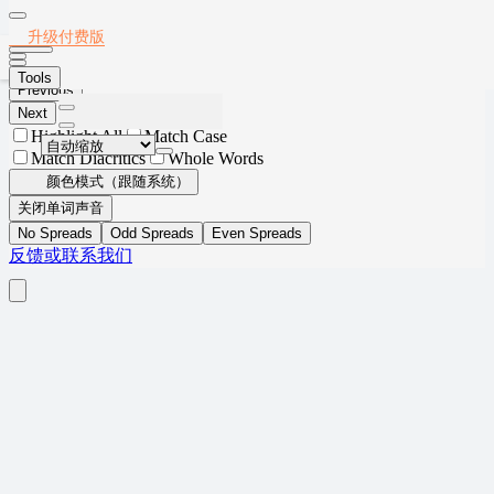
Thumbnails
Document Outline
Attachments
Layers
2019年考研英语一
升级付费版
Current Outline Item
Tools
Previous
Next
Highlight All
Match Case
Match Diacritics
Whole Words
颜色模式（跟随系统）
关闭单词声音
No Spreads
Odd Spreads
Even Spreads
反馈或联系我们