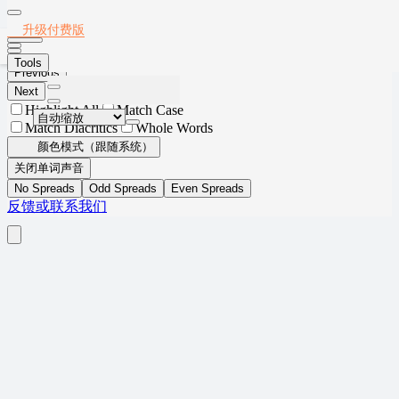
Thumbnails
Document Outline
Attachments
Layers
2022年考研英语一
升级付费版
Current Outline Item
Tools
Previous
Next
Highlight All
Match Case
Match Diacritics
Whole Words
颜色模式（跟随系统）
关闭单词声音
No Spreads
Odd Spreads
Even Spreads
反馈或联系我们