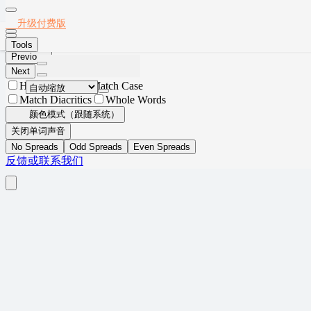
Thumbnails
Document Outline
Attachments
Layers
2022年专八真题
升级付费版
Current Outline Item
安装App
Tools
Previous
Next
Highlight All
Match Case
Match Diacritics
Whole Words
颜色模式（跟随系统）
关闭单词声音
No Spreads
Odd Spreads
Even Spreads
反馈或联系我们